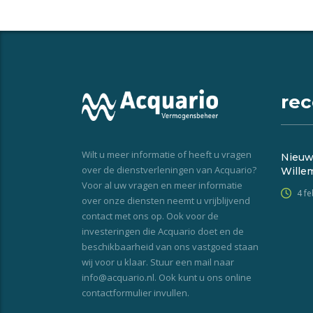
rec
Wilt u meer informatie of heeft u vragen
Nieuw
over de dienstverleningen van Acquario?
Wille
Voor al uw vragen en meer informatie
4 f
over onze diensten neemt u vrijblijvend
contact met ons op. Ook voor de
investeringen die Acquario doet en de
beschikbaarheid van ons vastgoed staan
wij voor u klaar. Stuur een mail naar
info@acquario.nl. Ook kunt u ons online
contactformulier invullen.