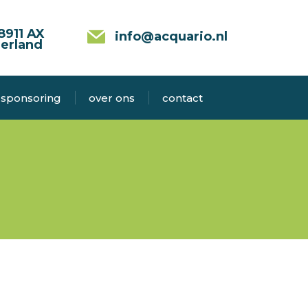
8911 AX
info@acquario.nl
erland
sponsoring
over ons
contact